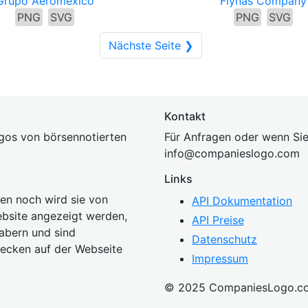
Grupo Aeromexico
Flynas Company
PNG
SVG
PNG
SVG
Nächste Seite ❯
Kontakt
gos von börsennotierten
Für Anfragen oder wenn Sie
inf
o@companies
logo.com
Links
n noch wird sie von
API Dokumentation
bsite angezeigt werden,
API Preise
abern und sind
Datenschutz
wecken auf der Webseite
Impressum
© 2025 CompaniesLogo.c