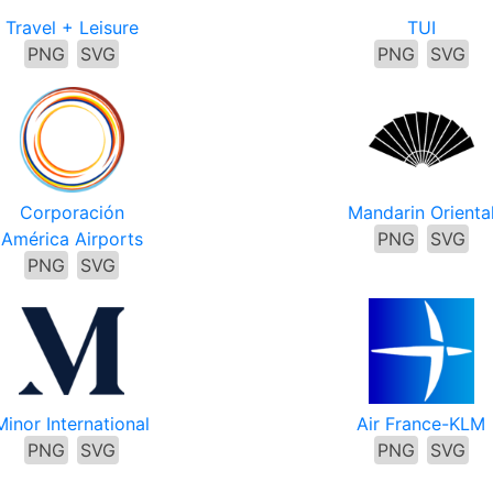
Travel + Leisure
TUI
PNG
SVG
PNG
SVG
Corporación
Mandarin Orienta
América Airports
PNG
SVG
PNG
SVG
Minor International
Air France-KLM
PNG
SVG
PNG
SVG