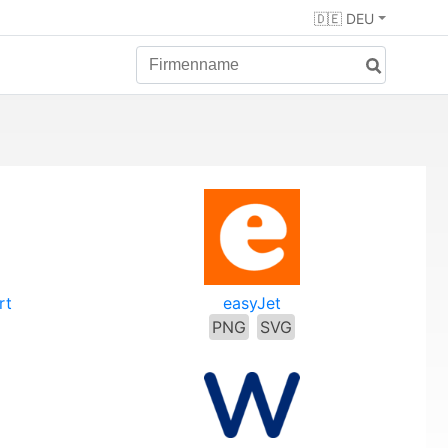
🇩🇪 DEU
rt
easyJet
PNG
SVG