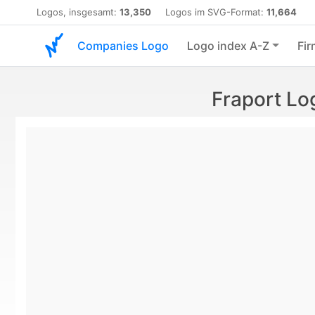
Logos, insgesamt:
13,350
Logos im SVG-Format:
11,664
Companies Logo
Logo index A-Z
Fir
Fraport Lo