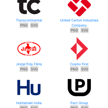
Transcontinental
United Carton Industries
PNG
SVG
Company
PNG
SVG
Jindal Poly Films
Cosmo First
PNG
SVG
PNG
SVG
Huhtamaki India
Pact Group
PNG
SVG
PNG
SVG