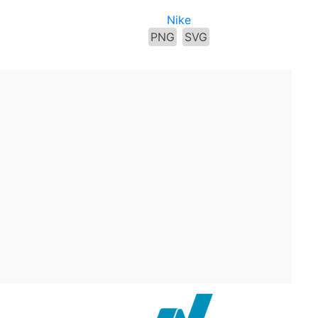
Nike
PNG
SVG