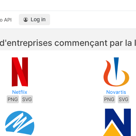
Log in
o API
d'entreprises commençant par la l
Netflix
Novartis
PNG
SVG
PNG
SVG