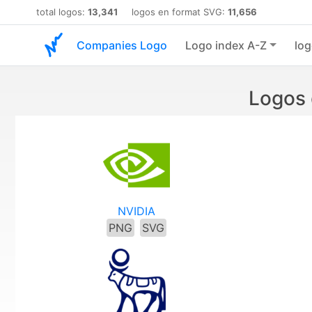
total logos:
13,341
logos en format SVG:
11,656
Companies Logo
Logo index A-Z
log
Logos 
NVIDIA
PNG
SVG