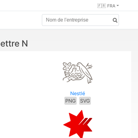
🇫🇷 FRA
ettre N
Nestlé
PNG
SVG