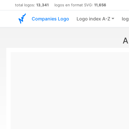
total logos:
13,341
logos en format SVG:
11,656
Companies Logo
Logo index A-Z
log
A