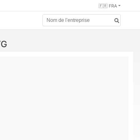
🇫🇷 FRA
VG