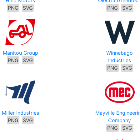
Hino Motors
Olectra Greentec
PNG
SVG
PNG
SVG
Manitou Group
Winnebago
PNG
SVG
Industries
PNG
SVG
Miller Industries
Mayville Engineeri
PNG
SVG
Company
PNG
SVG