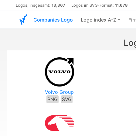
Logos, insgesamt:
13,367
Logos im SVG-Format:
11,678
Companies Logo
Logo index A-Z
Fir
Lo
Volvo Group
PNG
SVG