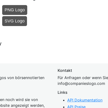
PNG Logo
SVG Logo
y
Kontakt
gos von börsennotierten
Für Anfragen oder wenn Sie
inf
o@companies
logo.com
Links
n noch wird sie von
API Dokumentation
bsite angezeigt werden,
API Preise