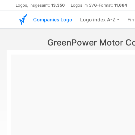
Logos, insgesamt:
13,350
Logos im SVG-Format:
11,664
Companies Logo
Logo index A-Z
Fir
GreenPower Motor Co