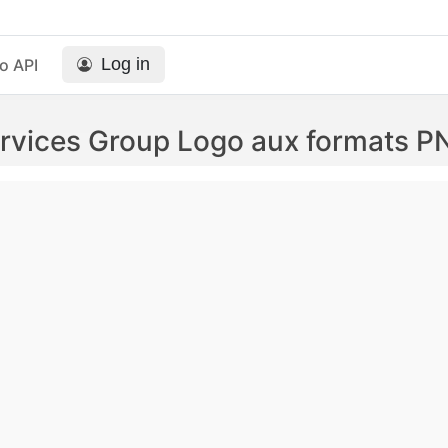
Log in
o API
ervices Group Logo aux formats P