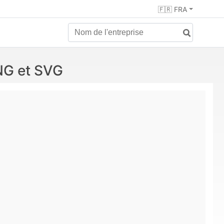
🇫🇷 FRA
NG et SVG