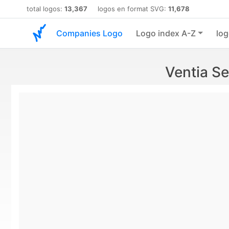
total logos:
13,367
logos en format SVG:
11,678
Companies Logo
Logo index A-Z
log
Ventia S