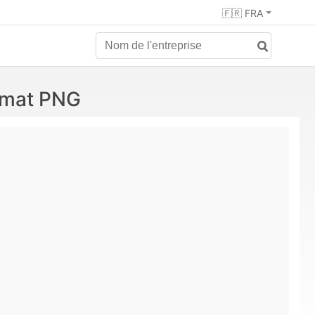
🇫🇷 FRA
ormat PNG