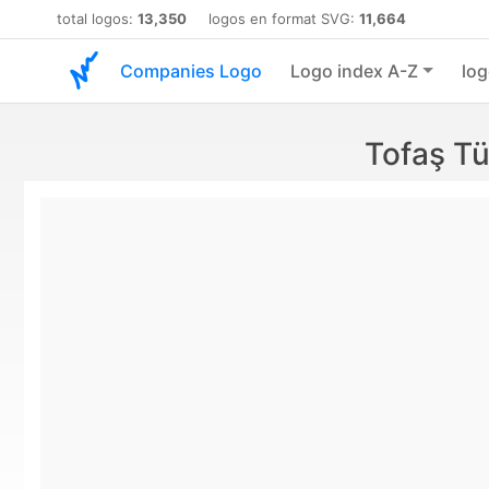
total logos:
13,350
logos en format SVG:
11,664
Companies Logo
Logo index A-Z
log
Tofaş Tü