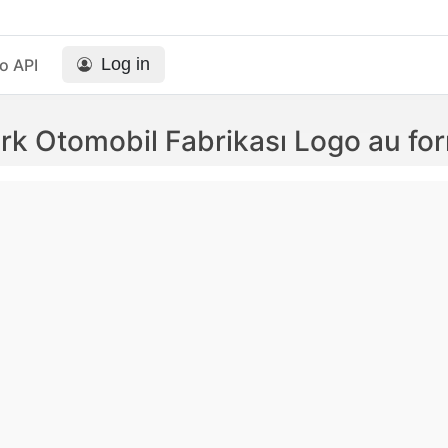
Log in
o API
rk Otomobil Fabrikası Logo au f