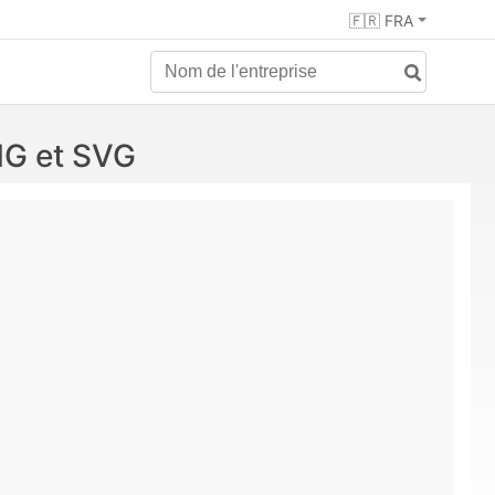
🇫🇷 FRA
NG et SVG