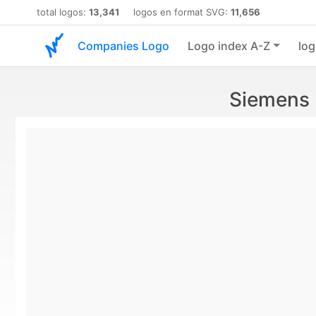
total logos:
13,341
logos en format SVG:
11,656
Companies Logo
Logo index A-Z
log
Siemens 