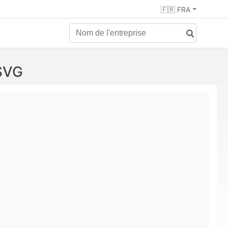
🇫🇷 FRA
SVG