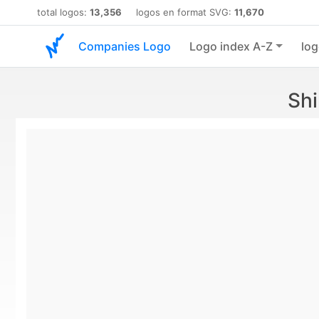
total logos:
13,356
logos en format SVG:
11,670
Companies Logo
Logo index A-Z
log
Sh