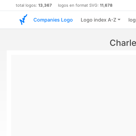
total logos:
13,367
logos en format SVG:
11,678
Companies Logo
Logo index A-Z
log
Charl