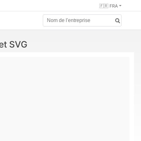
🇫🇷 FRA
et SVG