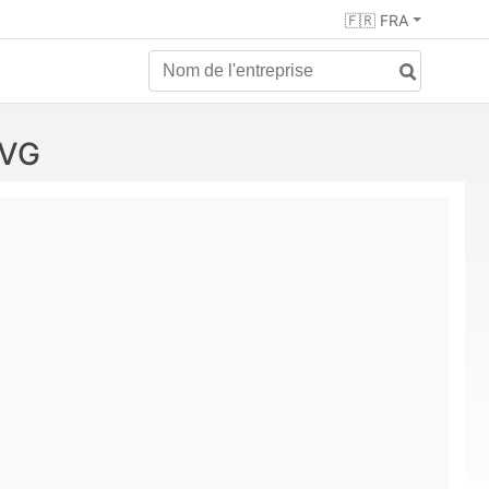
🇫🇷 FRA
SVG