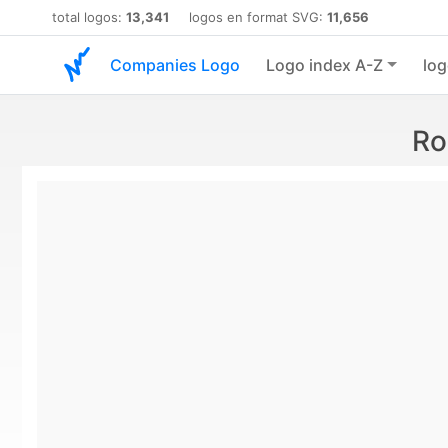
total logos:
13,341
logos en format SVG:
11,656
Companies Logo
Logo index A-Z
log
Ro