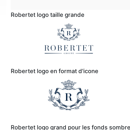
Robertet logo taille grande
Robertet logo en format d'icone
Robertet logo grand pour les fonds sombr