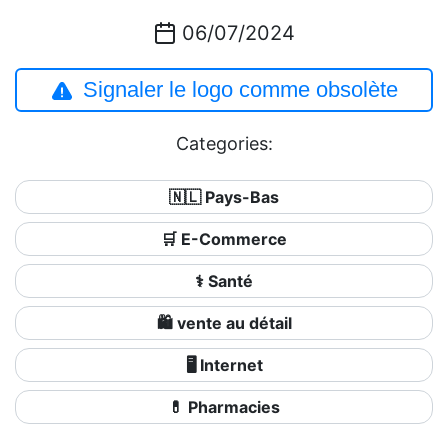
06/07/2024
Signaler le logo comme obsolète
Categories:
🇳🇱 Pays-Bas
🛒 E-Commerce
⚕️ Santé
🛍️ vente au détail
🖥️ Internet
💊 Pharmacies