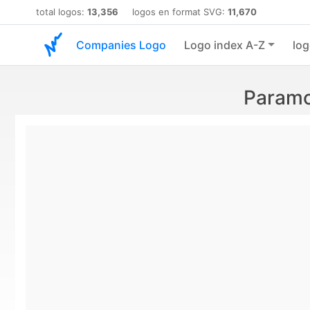
total logos:
13,356
logos en format SVG:
11,670
Companies Logo
Logo index A-Z
log
Paramo