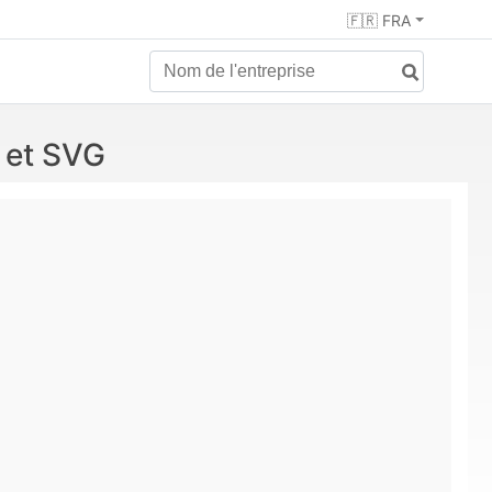
🇫🇷 FRA
 et SVG