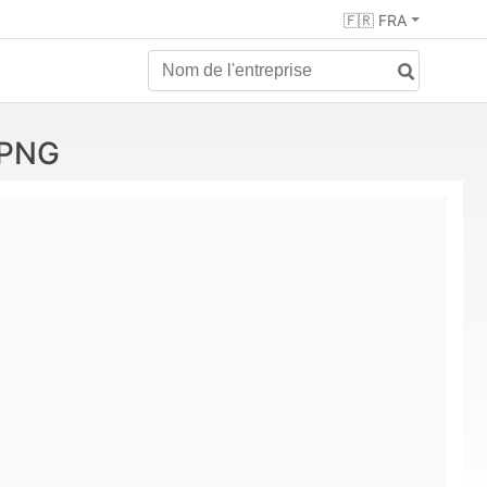
🇫🇷 FRA
 PNG