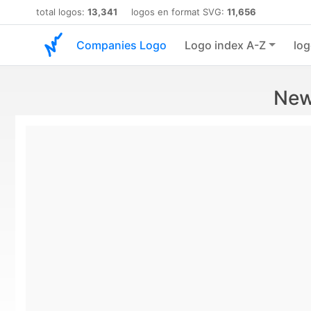
total logos:
13,341
logos en format SVG:
11,656
Companies Logo
Logo index A-Z
log
New