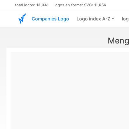
total logos:
13,341
logos en format SVG:
11,656
Companies Logo
Logo index A-Z
log
Mengn