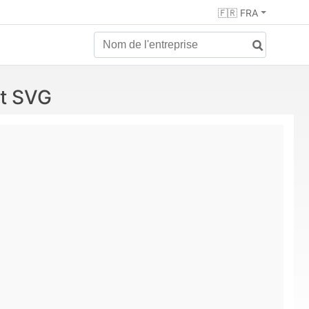
🇫🇷 FRA
et SVG