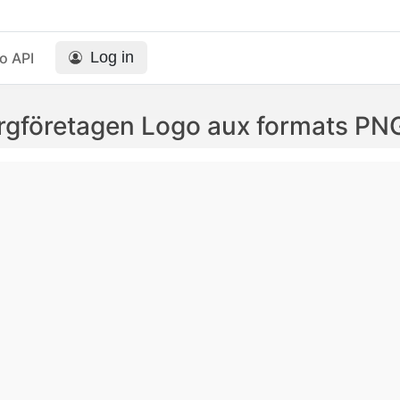
Log in
o API
gföretagen Logo aux formats PN