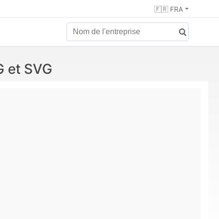
🇫🇷 FRA
G et SVG