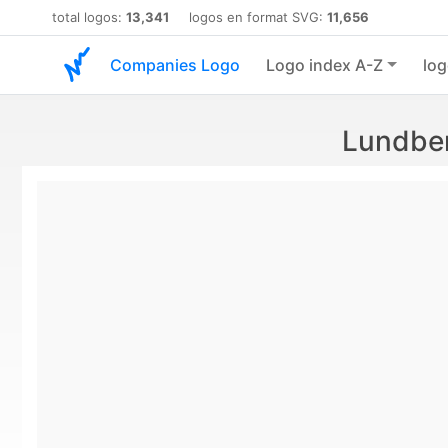
total logos:
13,341
logos en format SVG:
11,656
Companies Logo
Logo index A-Z
log
Lundber