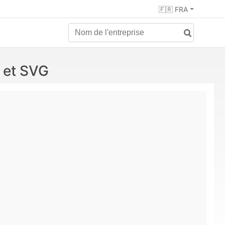
🇫🇷 FRA
 et SVG