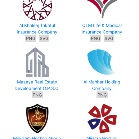
Al Khaleej Takaful
QLM Life & Medical
Insurance Company
Insurance Company
PNG
SVG
PNG
SVG
Mazaya Real Estate
Al Mahhar Holding
Development Q.P.S.C.
Company
PNG
PNG
Mekdam Holding Group
Alijarah Holding