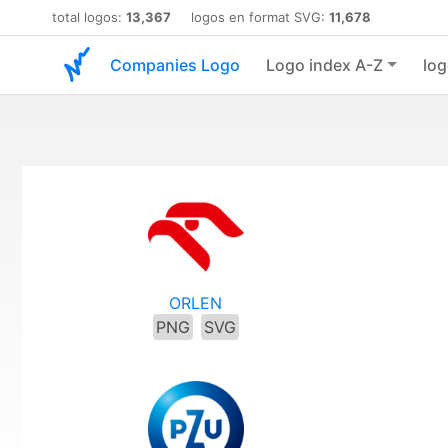
total logos:
13,367
logos en format SVG:
11,678
Companies Logo
Logo index A-Z
log
ORLEN
PNG
SVG