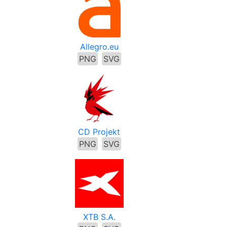
Allegro.eu
PNG
SVG
CD Projekt
PNG
SVG
XTB S.A.