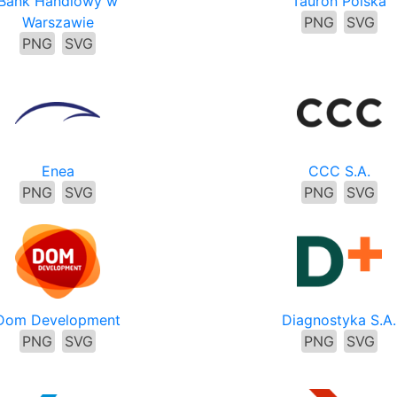
Bank Handlowy w
Tauron Polska
Warszawie
PNG
SVG
PNG
SVG
Enea
CCC S.A.
PNG
SVG
PNG
SVG
Dom Development
Diagnostyka S.A.
PNG
SVG
PNG
SVG