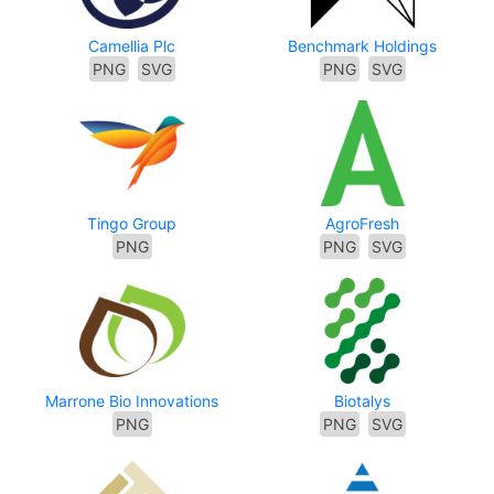
Camellia Plc
Benchmark Holdings
PNG
SVG
PNG
SVG
Tingo Group
AgroFresh
PNG
PNG
SVG
Marrone Bio Innovations
Biotalys
PNG
PNG
SVG