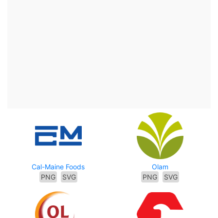
Cal-Maine Foods
Olam
PNG
SVG
PNG
SVG