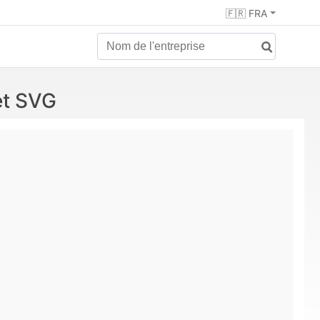
🇫🇷 FRA
et SVG