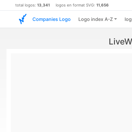
total logos:
13,341
logos en format SVG:
11,656
Companies Logo
Logo index A-Z
log
LiveW