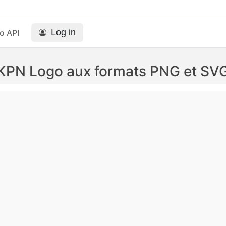
Log in
o API
KPN Logo aux formats PNG et SV