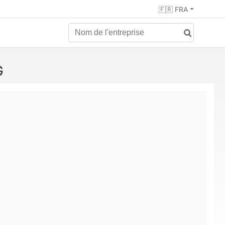
🇫🇷 FRA
G