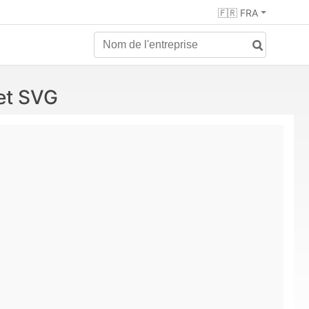
🇫🇷 FRA
et SVG