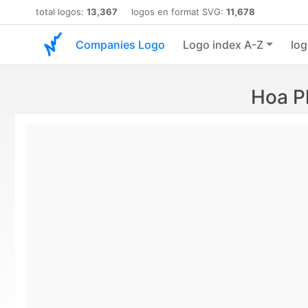
total logos:
13,367
logos en format SVG:
11,678
Companies Logo
Logo index A-Z
log
Hoa P