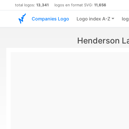
total logos:
13,341
logos en format SVG:
11,656
Companies Logo
Logo index A-Z
log
Henderson La