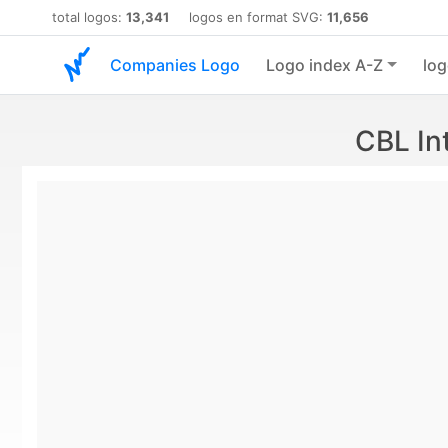
total logos:
13,341
logos en format SVG:
11,656
Companies Logo
Logo index A-Z
log
CBL In