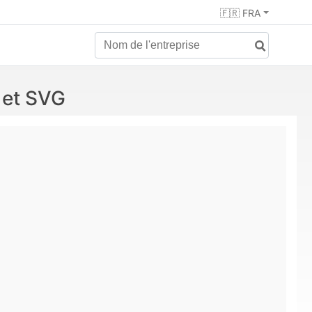
🇫🇷 FRA
 et SVG