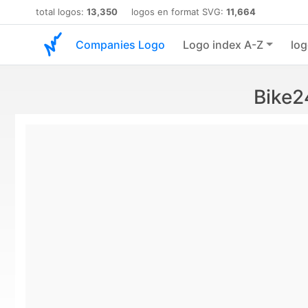
total logos:
13,350
logos en format SVG:
11,664
Companies Logo
Logo index A-Z
log
Bike2