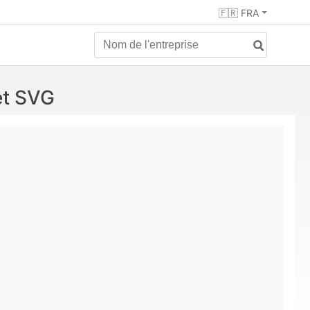
🇫🇷 FRA
et SVG