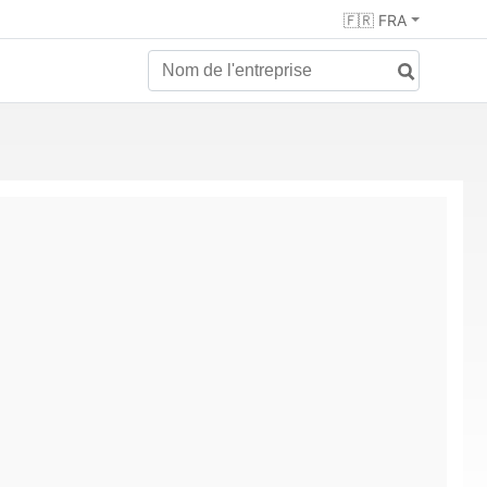
🇫🇷 FRA