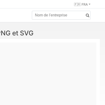
🇫🇷 FRA
NG et SVG