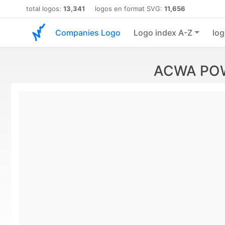
total logos:
13,341
logos en format SVG:
11,656
Companies Logo
Logo index A-Z
log
ACWA POW