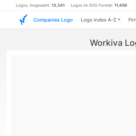
Logos, insgesamt:
13,341
Logos im SVG-Format:
11,656
Companies Logo
Logo index A-Z
Fir
Workiva Lo