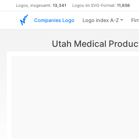
Logos, insgesamt:
13,341
Logos im SVG-Format:
11,656
Companies Logo
Logo index A-Z
Fir
Utah Medical Produc