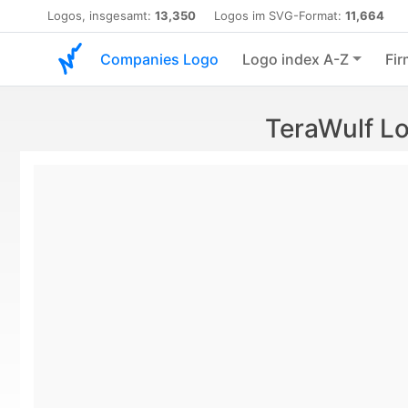
Logos, insgesamt:
13,350
Logos im SVG-Format:
11,664
Companies Logo
Logo index A-Z
Fir
TeraWulf L