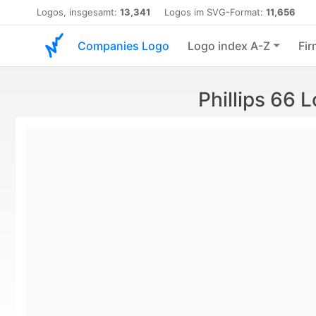
Logos, insgesamt:
13,341
Logos im SVG-Format:
11,656
Companies Logo
Logo index A-Z
Fir
Phillips 66