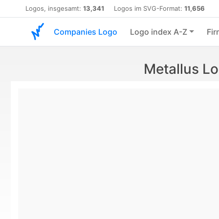
Logos, insgesamt:
13,341
Logos im SVG-Format:
11,656
Companies Logo
Logo index A-Z
Fir
Metallus L