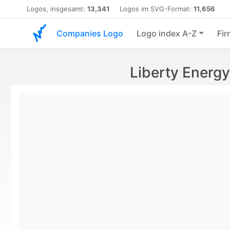
Logos, insgesamt:
13,341
Logos im SVG-Format:
11,656
Companies Logo
Logo index A-Z
Fir
Liberty Energ