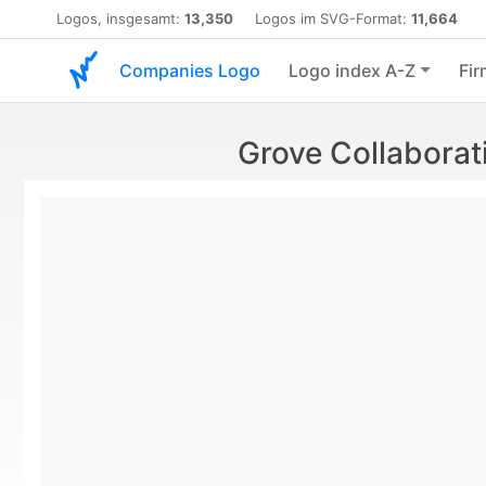
Logos, insgesamt:
13,350
Logos im SVG-Format:
11,664
Companies Logo
Logo index A-Z
Fir
Grove Collabora