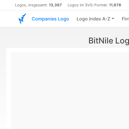
Logos, insgesamt:
13,367
Logos im SVG-Format:
11,678
Companies Logo
Logo index A-Z
Fir
BitNile L