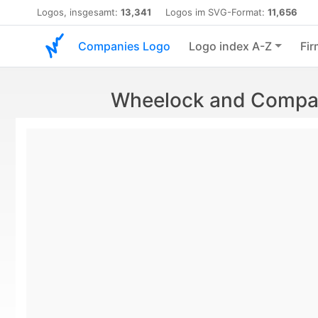
Logos, insgesamt:
13,341
Logos im SVG-Format:
11,656
Companies Logo
Logo index A-Z
Fir
Wheelock and Compan