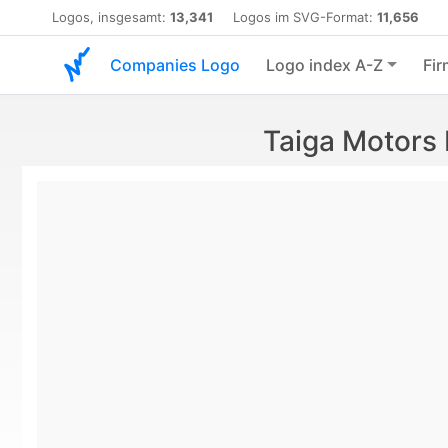
Logos, insgesamt:
13,341
Logos im SVG-Format:
11,656
Companies Logo
Logo index A-Z
Fir
Taiga Motors