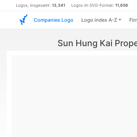
Logos, insgesamt:
13,341
Logos im SVG-Format:
11,656
Companies Logo
Logo index A-Z
Fir
Sun Hung Kai Prope