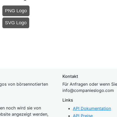
PNG Logo
SVG Logo
Kontakt
gos von börsennotierten
Für Anfragen oder wenn Sie
inf
o@companies
logo.com
Links
n noch wird sie von
API Dokumentation
bsite angezeigt werden,
API Preise