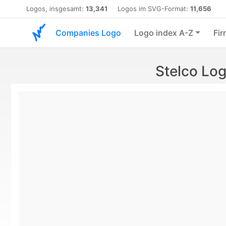
Logos, insgesamt:
13,341
Logos im SVG-Format:
11,656
Companies Logo
Logo index A-Z
Fir
Stelco Lo