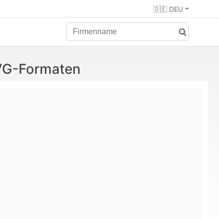
🇩🇪 DEU
SVG-Formaten