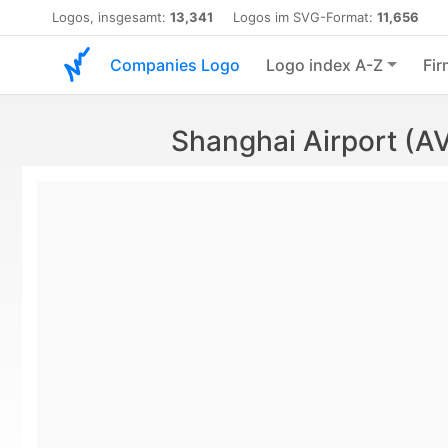
Logos, insgesamt:
13,341
Logos im SVG-Format:
11,656
Companies Logo
Logo index A-Z
Fir
Shanghai Airport (A