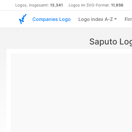
Logos, insgesamt:
13,341
Logos im SVG-Format:
11,656
Companies Logo
Logo index A-Z
Fir
Saputo Lo