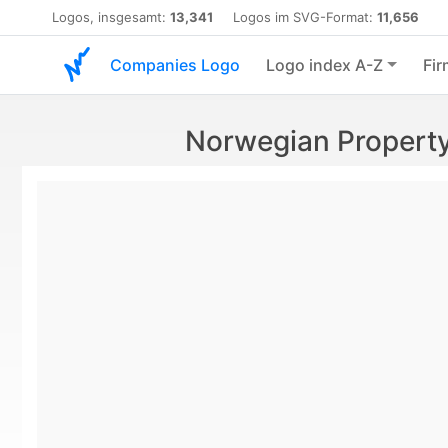
Logos, insgesamt:
13,341
Logos im SVG-Format:
11,656
Companies Logo
Logo index A-Z
Fir
Norwegian Property