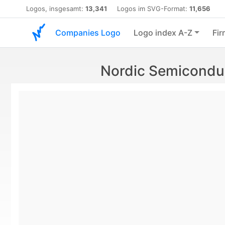
Logos, insgesamt:
13,341
Logos im SVG-Format:
11,656
Companies Logo
Logo index A-Z
Fir
Nordic Semicondu