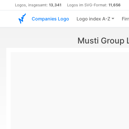
Logos, insgesamt:
13,341
Logos im SVG-Format:
11,656
Companies Logo
Logo index A-Z
Fir
Musti Group 