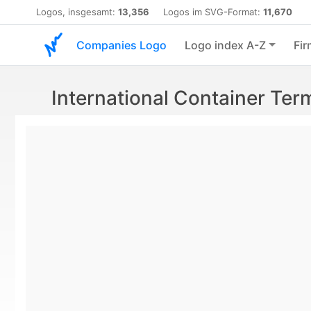
Logos, insgesamt:
13,356
Logos im SVG-Format:
11,670
Companies Logo
Logo index A-Z
Fir
International Container Te