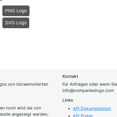
PNG Logo
SVG Logo
Kontakt
gos von börsennotierten
Für Anfragen oder wenn Sie
inf
o@companies
logo.com
Links
n noch wird sie von
API Dokumentation
bsite angezeigt werden,
API Preise