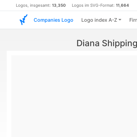
Logos, insgesamt:
13,350
Logos im SVG-Format:
11,664
Companies Logo
Logo index A-Z
Fir
Diana Shippin